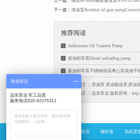
上一篇：
锤度80-90Bx糖蜜输送泵NYPG115
下一篇：
渣油泵Residual oil gear pumpConveying
推荐阅读
Anthracene Oil Transfer Pump
柴油卸车泵Diesel unloading pump
蒽油卸车泵不锈钢保温离心泵或者不
请您留言
【本文标签】：
原油泵
原油输送泵
原油
【责任编辑】：
远东泵业
版权所有：http:
远东泵业 军工品质
服务电话020-82375311
远东首页
螺杆泵
高粘度