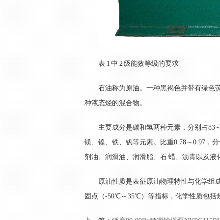
表 1 中 2 级能效等级的要求
石油称为原油。一种黑褐色并带有绿色
种液态烃的混合物。
主要成分是碳和氢两种元素，分别占83～
镁、镍、铁、钒等元素。比重0.78～0.97，
剂油、润滑油、润滑脂、石 蜡、沥青以及液
原油性质是表征原油物理特性与化学组成的参
固点（-50℃～35℃）等指标，化学性质