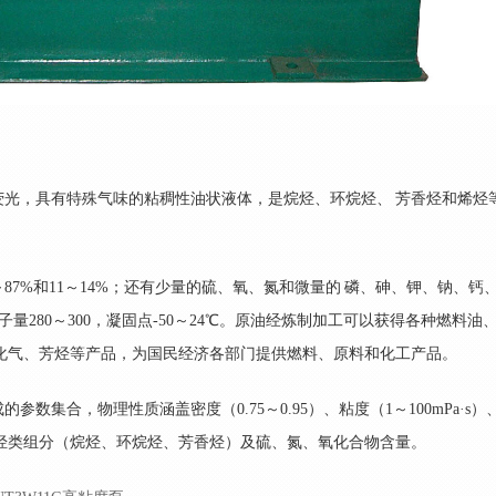
荧光，具有特殊气味的粘稠性油状液体，是烷烃、环烷烃、 芳香烃和烯烃
87%和11～14%；还有少量的硫、氧、氮和微量的 磷、砷、钾、钠、钙
分子量280～300，凝固点-50～24℃。原油经炼制加工可以获得各种燃料油
化气、芳烃等产品，为国民经济各部门提供燃料、原料和化工产品。
数集合，物理性质涵盖密度（0.75～0.95）、粘度（1～100mPa·s）
包括烃类组分（烷烃、环烷烃、芳香烃）及硫、氮、氧化合物含量。