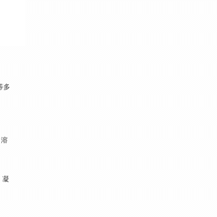
等多
、
、溶
、凝