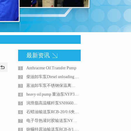
最新资讯
Anthracene Oil Transfer Pump
1
柴油卸车泵Diesel unloading pump
2
蒽油卸车泵不锈钢保温离心泵或者不锈钢保温夹套齿轮泵
3
heavy oil pump 重油泵NYP320内啮合齿轮泵
4
润滑脂高温螺杆泵SNH660R46U12.1W21三螺杆泵
5
石蜡油输送泵RCB-20/0.6夹套保温不锈钢齿轮泵
6
电子导热灌封胶输送泵NYP110RUT2W51G不锈钢高粘度泵流量5m3/h
7
炔螨特原油输送泵RCB-8/1.2不锈钢夹套保温齿轮泵
8