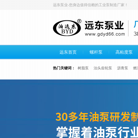
远东泵业-您身边值得信赖的工业泵制造厂家！
远东首页
螺杆泵
高粘度泵
热门关键词：
树脂泵
泊头齿轮泵
沥青泵
燃