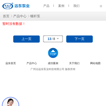
产品
案例
我们
首页
产品中心
螺杆泵
暂时没有数据！
13
/
8
上一页
下一页
远东首页
产品中心
成功案例
关于我们
网站地图
广州泊远东泵业科技有限公司 版权所有