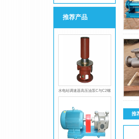
推荐产品
水电站调速器高压油泵C与C2螺
杆泵
推