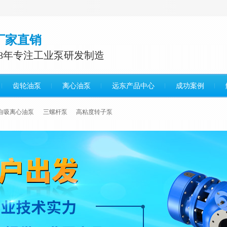
厂家直销
38年专注工业泵研发制造
齿轮油泵
离心油泵
远东产品中心
成功案例
自吸离心油泵
三螺杆泵
高粘度转子泵