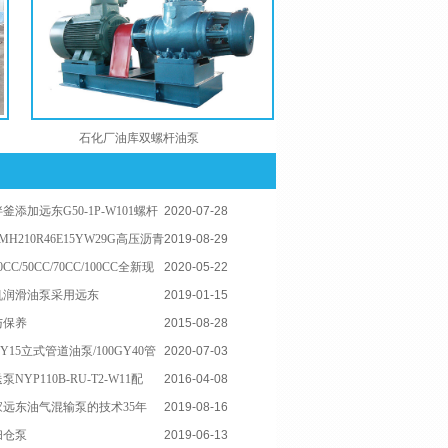
石化厂油库双螺杆油泵
添加远东G50-1P-W101螺杆
2020-07-28
210R46E15YW29G高压沥青
2019-08-29
/50CC/70CC/100CC全新现
2020-05-22
机润滑油泵采用远东
2019-01-15
W21螺杆泵
与保养
2015-08-28
15立式管道油泵/100GY40管
2020-07-03
成功
YP110B-RU-T2-W11配
2016-04-08
远东油气混输泵的技术35年
2019-08-16
扫仓泵
2019-06-13