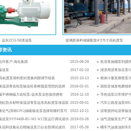
远东2CG-58渣油泵
玻璃胶基料储罐配套4寸/5寸高粘度泵
荐资讯
合作客户-海化集团
2015-08-29
鱼溶浆抽桶泵到搅拌釜
输送泵
2017-02-10
泵
浸渍用沥青加压泵SMH
P高粘度泵填料密封更换间隙调节组装
2015-10-13
泵
熔体计量泵熔喷泵30CC
保温沥青齿轮泵输送松香树脂是理想的选择
2018-02-01
货供应配套
国投宣城发电磨煤
漏不锈钢磁力齿轮泵-远东泵业您值得拥有
2016-11-10
SNH5300R52U12.1
导热油泵日常维护
雨虹防水材料保温沥青泵远东高粘度泵保温双
2015-09-01
汽车公路发油泵80GY
案例
液化气(简称LPG)抽吸输送泵选择双螺杆泵可
2022-10-21
道油泵25台全部调试
沥青搅拌站沥青输送泵N
送泵NYP440B-RU-M1-W12泵运行调试成功
2019-03-26
XWD11kw-6减速机
油气混输泵生产厂家
永冠科技氯化石蜡输送泵25台全部调试成功
2017-05-26
槽车汽油柴油卸车