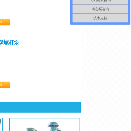
离心泵咨询
技术支持
询
 带水冷却密封
、纺织、造纸、造船、建筑、核工业、冶金与矿工。
Se双螺杆泵
询
、填料密封、金属波纹管机械密封、双端面机封、集
工、炼油厂、食物厂、油田。