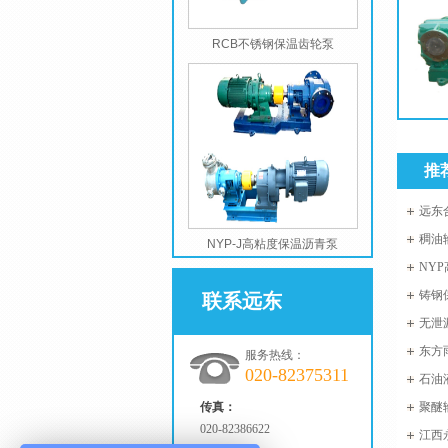
RCB不锈钢保温齿轮泵
推
远东
稠油
NYP-J高粘度保温沥青泵
NY
铸钢
联系远东
无泄
东方
服务热线：
020-82375311
螺杆泵
石油
传真：
以吗
聚醚输
020-82386622
江西