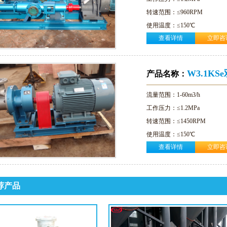
转速范围：≤960RPM
使用温度：≤150℃
查看详情
立即咨
粘度范围：1-1000000cst
密封形式：机械密封 填料密封
适用范围：石油、化工、食物
W3.1K
产品名称：
流量范围：1-60m3/h
工作压力：≤1.2MPa
转速范围：≤1450RPM
使用温度：≤150℃
查看详情
立即咨
粘度范围：≤1000000mm2/s
密封形式：硬质合金机械密封
装式机封
荐产品
适用范围：造船、热电厂、化