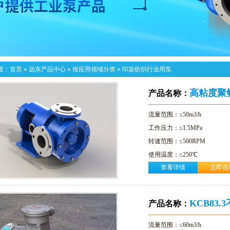
置：
首页
»
远东产品中心
»
按应用领域分类
»
印染纺织行业用泵
高粘度聚
产品名称：
流量范围：≤50m3/h
工作压力：≤1.5MPa
转速范围：≤500RPM
使用温度：≤250℃
查看详情
立即咨
粘度范围：≤100万mm2/s
密封形式：硬质合金机械密封
适用范围：树脂、聚氨酯树脂
KCB83
产品名称：
流量范围：≤60m3/h