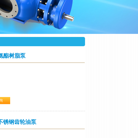
氨酯树脂泵
询
 填料密封
、聚醚、多元醇、油脂、医药、染料、食物等行业。
.3不锈钢齿轮油泵