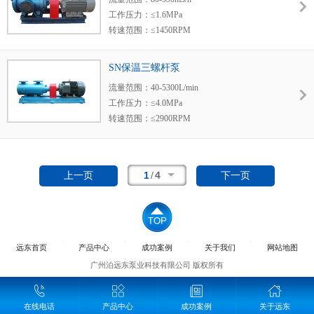
适用范围：造船、热电厂、化工、炼油厂、食
工作压力：≤1.6MPa
物厂、油田。
转速范围：≤1450RPM
使用温度：≤150℃
粘度范围：20-150mm2/s
SN保温三螺杆泵
密封形式：机械密封
流量范围：40-5300L/min
适用范围：造船、热电厂、化工、炼油厂、食
工作压力：≤4.0MPa
物厂、油田。
转速范围：≤2900RPM
使用温度：≤280℃
粘度范围：3.0-760mm2/s
密封形式：机械密封+填料密封+金属波纹管机
1
/
4
上一页
下一页
械密封+双端面机封
适用范围：沥青、松香、蜡油、橡胶液、重
油、树脂。
远东首页
产品中心
成功案例
关于我们
网站地图
广州泊远东泵业科技有限公司 版权所有
在线电话
产品中心
成功案例
关于远东