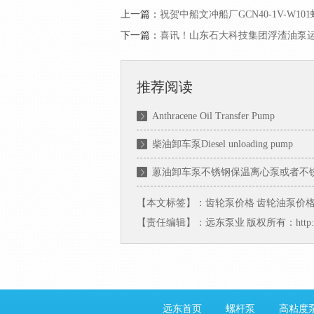
上一篇：
祝贺中船文冲船厂GCN40-1V-W
下一篇：
喜讯！山东石大科技集团浮渣油泵
推荐阅读
Anthracene Oil Transfer Pump
柴油卸车泵Diesel unloading pump
蒽油卸车泵不锈钢保温离心泵或者不
【本文标签】：
齿轮泵价格
齿轮油泵价
【责任编辑】：
远东泵业
版权所有：http:
远东首页
螺杆泵
高粘度