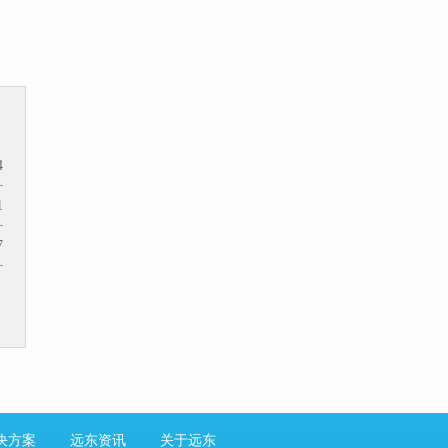
4
1
7
决方案
远东资讯
关于远东