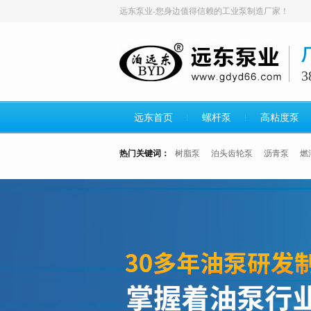
远东泵业-您身边值得信赖的工业泵制造厂家！
远东首页
螺杆泵
高粘度泵
热门关键词：
树脂泵
泊头齿轮泵
沥青泵
燃