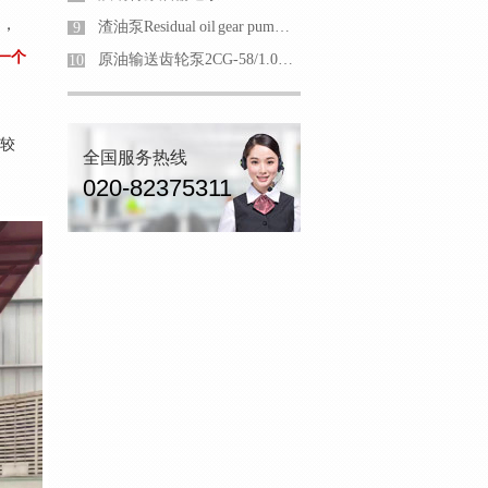
间，
渣油泵Residual oil gear pumpConveying viscosity 380cst
9
每一个
原油输送齿轮泵2CG-58/1.0防爆齿轮油泵
10
泵较
全国服务热线
020-82375311