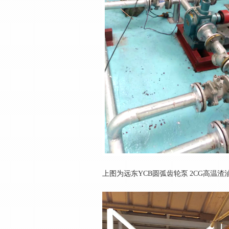
上图为远东YCB圆弧齿轮泵 2CG高温