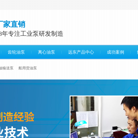
厂家直销
38年专注工业泵研发制造
齿轮油泵
离心油泵
远东产品中心
成功案例
油输送泵
船用货油泵