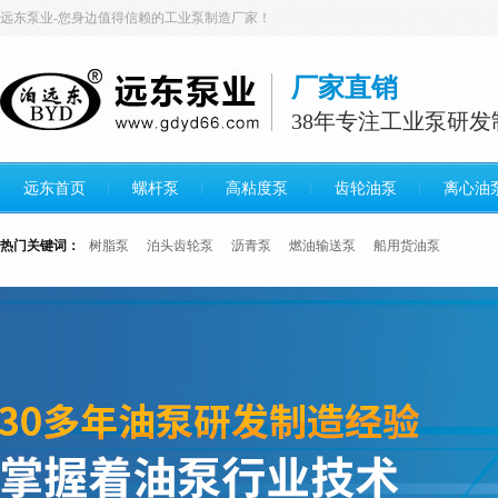
远东泵业-您身边值得信赖的工业泵制造厂家！
厂家直销
38年专注工业泵研发
远东首页
螺杆泵
高粘度泵
齿轮油泵
离心油
热门关键词：
树脂泵
泊头齿轮泵
沥青泵
燃油输送泵
船用货油泵