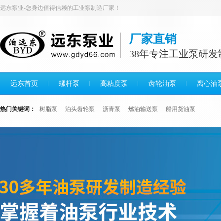
远东泵业-您身边值得信赖的工业泵制造厂家！
厂家直销
38年专注工业泵研发
远东首页
螺杆泵
高粘度泵
齿轮油泵
离心油
热门关键词：
树脂泵
泊头齿轮泵
沥青泵
燃油输送泵
船用货油泵