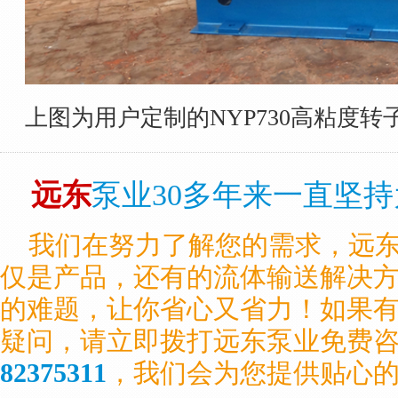
上图为用户定制的NYP730高粘度转
远东
泵业30多年来一直坚
我们在努力了解您的需求，远
仅是产品，还有的流体输送解决
的难题，让你省心又省力！如果
疑问，请立即拨打远东泵业免费
82375311
，我们会为您提供贴心