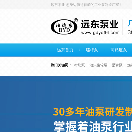
远东泵业-您身边值得信赖的工业泵制造厂家！
远东首页
螺杆泵
高粘度泵
热门关键词：
树脂泵
泊头齿轮泵
沥青泵
燃