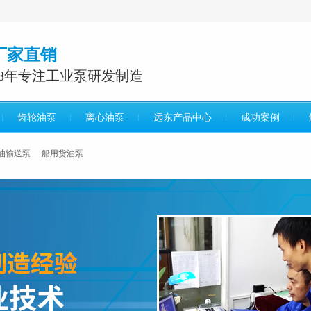
厂家直销
38年专注工业泵研发制造
齿轮油泵
离心油泵
远东产品中心
成功案例
油输送泵
船用货油泵