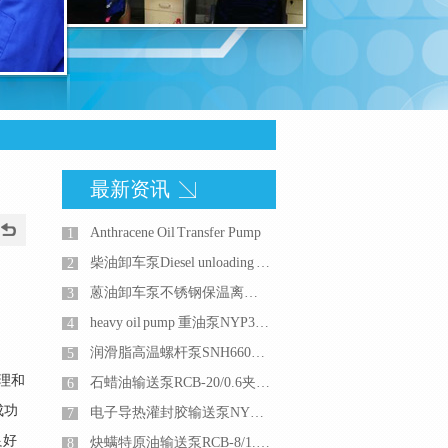
最新资讯
Anthracene Oil Transfer Pump
1
柴油卸车泵Diesel unloading pump
2
蒽油卸车泵不锈钢保温离心泵或者不锈钢保温夹套齿轮泵
3
heavy oil pump 重油泵NYP320内啮合齿轮泵
4
润滑脂高温螺杆泵SNH660R46U12.1W21三螺杆泵
5
理和
石蜡油输送泵RCB-20/0.6夹套保温不锈钢齿轮泵
6
成功
电子导热灌封胶输送泵NYP110RUT2W51G不锈钢高粘度泵流量5m3/h
7
良好
炔螨特原油输送泵RCB-8/1.2不锈钢夹套保温齿轮泵
8