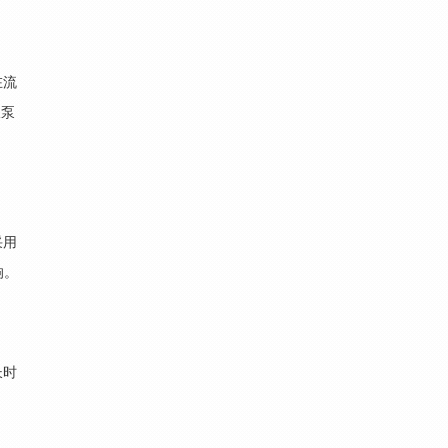
在流
吸泵
采用
响。
长时