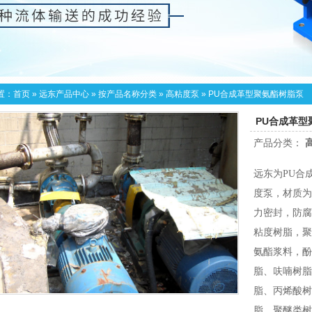
置：
首页
»
远东产品中心
»
按产品名称分类
»
高粘度泵
»
PU合成革型聚氨酯树脂泵
PU合成革型
产品分类：
远东为PU合
度泵，材质为铸
力密封，防腐
粘度树脂，聚
氨酯浆料，酚
脂、呋喃树脂
脂、丙烯酸树
脂、聚醚类树